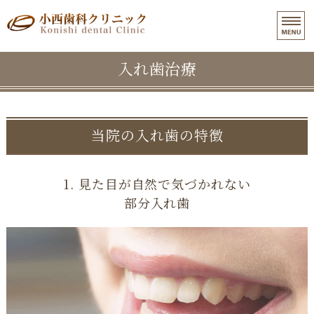
和歌山市東長町｜小西歯科クリニ
入れ歯治療
ホーム
医院紹介
インプラント治療
当院の入れ歯の特徴
入れ歯治療
1. 見た目が自然で気づかれない
よくある質問
部分入れ歯