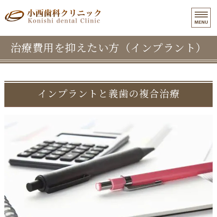
和歌山市東長町｜小西歯科クリニ
治療費用を抑えたい方（インプラント）
ホーム
医院紹介
インプラント治療
インプラントと義歯の複合治療
入れ歯治療
よくある質問