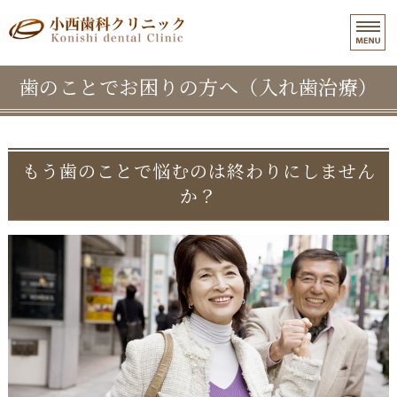
和歌山市東長町｜小西歯科クリニ
歯のことでお困りの方へ（入れ歯治療）
ホーム
医院紹介
インプラント治療
もう歯のことで悩むのは終わりにしません
か？
入れ歯治療
よくある質問